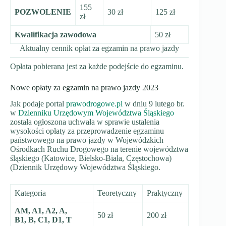
155
POZWOLENIE
30 zł
125 zł
zł
Kwalifikacja zawodowa
50 zł
Aktualny cennik opłat za egzamin na prawo jazdy
Opłata pobierana jest za każde podejście do egzaminu.
Nowe opłaty za egzamin na prawo jazdy 2023
Jak podaje portal
prawodrogowe.pl
w dniu 9 lutego br.
w
Dzienniku Urzędowym Województwa Śląskiego
została ogłoszona uchwała w sprawie ustalenia
wysokości opłaty za przeprowadzenie egzaminu
państwowego na prawo jazdy w Wojewódzkich
Ośrodkach Ruchu Drogowego na terenie województwa
śląskiego (Katowice, Bielsko-Biała, Częstochowa)
(Dziennik Urzędowy Województwa Śląskiego.
Kategoria
Teoretyczny
Praktyczny
AM, A1, A2, A,
50 zł
200 zł
B1, B, C1, D1, T