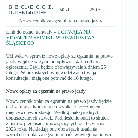
B+E, C1+E, C, C+E,
50 zł
250 zł
D, D+E lub D1+E
Nowy cennik za egzaminy na prawo jazdy
Link do pełnej uchwały –
UCHWAŁA NR
VI/53/4/2023 SEJMIKU WOJEWÓDZTWA
ŚLĄSKIEGO
Uchwała w sprawie nowe opłaty za egzamin na prawo
jazdy wejdzie w życie po upływie 14 dni od dnia
ogłoszenia. Czyli będzie obowiązywała z dniem 25
lutego. W pozostałych województwach trwają
konsultacje i mają one potrwać do 16 lutego.
Nowe opłaty za egzamin na prawo jazdy
Nowy cennik opłat za egzamin na prawo jazdy będzie
taki sam w całym kraju co wynika z porozumienia
międzywojewódzkiego. Według maksymalnych
dopuszczalnych stawek. Podniesienie opłat to skutek
zmian w przepisach obowiązujących od 1 stycznia
2023 roku. Nakładają one obowiązek ustalania
wysokości opłat za egzaminu państwowego na prawo