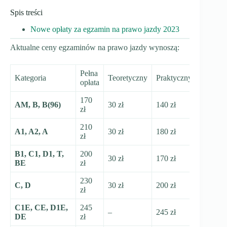
Spis treści
Nowe opłaty za egzamin na prawo jazdy 2023
Aktualne ceny egzaminów na prawo jazdy wynoszą:
Pełna
Kategoria
Teoretyczny
Praktyczny
opłata
170
AM, B, B(96)
30 zł
140 zł
zł
210
A1, A2, A
30 zł
180 zł
zł
B1, C1, D1, T,
200
30 zł
170 zł
BE
zł
230
C, D
30 zł
200 zł
zł
C1E, CE, D1E,
245
–
245 zł
DE
zł