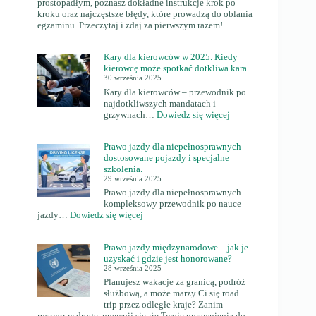
prostopadłym, poznasz dokładne instrukcje krok po
kroku oraz najczęstsze błędy, które prowadzą do oblania
egzaminu. Przeczytaj i zdaj za pierwszym razem!
Kary dla kierowców w 2025. Kiedy
kierowcę może spotkać dotkliwa kara
30 września 2025
Kary dla kierowców – przewodnik po
najdotkliwszych mandatach i
:
grzywnach…
Dowiedz się więcej
Kary
dla
Prawo jazdy dla niepełnosprawnych –
kierowców
dostosowane pojazdy i specjalne
w
szkolenia.
2025.
29 września 2025
Kiedy
Prawo jazdy dla niepełnosprawnych –
kierowcę
kompleksowy przewodnik po nauce
może
:
jazdy…
Dowiedz się więcej
spotkać
Prawo
dotkliwa
jazdy
kara
Prawo jazdy międzynarodowe – jak je
dla
uzyskać i gdzie jest honorowane?
niepełnosprawnych
28 września 2025
–
Planujesz wakacje za granicą, podróż
dostosowane
służbową, a może marzy Ci się road
pojazdy
trip przez odległe kraje? Zanim
i
ruszysz w drogę, upewnij się, że Twoje uprawnienia do
specjalne