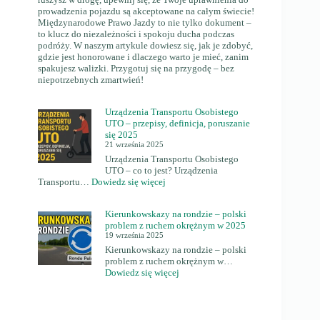
prowadzenia pojazdu są akceptowane na całym świecie!
szkolenia.
Międzynarodowe Prawo Jazdy to nie tylko dokument –
to klucz do niezależności i spokoju ducha podczas
podróży. W naszym artykule dowiesz się, jak je zdobyć,
gdzie jest honorowane i dlaczego warto je mieć, zanim
spakujesz walizki. Przygotuj się na przygodę – bez
niepotrzebnych zmartwień!
Urządzenia Transportu Osobistego
UTO – przepisy, definicja, poruszanie
się 2025
21 września 2025
Urządzenia Transportu Osobistego
UTO – co to jest? Urządzenia
:
Transportu…
Dowiedz się więcej
Urządzenia
Transportu
Kierunkowskazy na rondzie – polski
Osobistego
problem z ruchem okrężnym w 2025
UTO
19 września 2025
–
Kierunkowskazy na rondzie – polski
przepisy,
problem z ruchem okrężnym w…
definicja,
:
Dowiedz się więcej
poruszanie
Kierunkowskazy
się
na
2025
rondzie
–