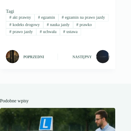
polski
problem
Tagi
z
#
akt prawny
#
egzamin
#
egzamin na prawo jazdy
ruchem
okrężnym
#
kodeks drogowy
#
nauka jazdy
#
prawko
w
2025
#
prawo jazdy
#
uchwała
#
ustawa
POPRZEDNI
NASTĘPNY
Podobne wpisy