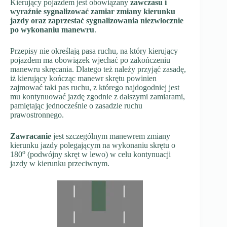
Kierujący pojazdem jest obowiązany
zawczasu i
wyraźnie sygnalizować zamiar zmiany kierunku
jazdy oraz zaprzestać sygnalizowania niezwłocznie
po wykonaniu manewru
.
Przepisy nie określają pasa ruchu, na który kierujący
pojazdem ma obowiązek wjechać po zakończeniu
manewru skręcania. Dlatego też należy przyjąć zasadę,
iż kierujący kończąc manewr skrętu powinien
zajmować taki pas ruchu, z którego najdogodniej jest
mu kontynuować jazdę zgodnie z dalszymi zamiarami,
pamiętając jednocześnie o zasadzie ruchu
prawostronnego.
Zawracani
e
jest szczególnym manewrem zmiany
kierunku jazdy polegającym na wykonaniu skrętu o
o
180
(podwójny skręt w lewo) w celu kontynuacji
jazdy w kierunku przeciwnym.