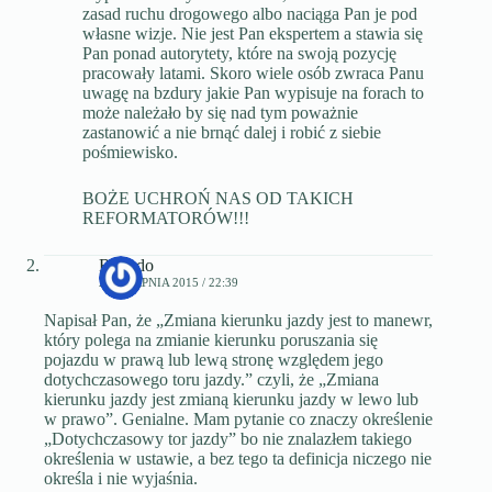
zasad ruchu drogowego albo naciąga Pan je pod
własne wizje. Nie jest Pan ekspertem a stawia się
Pan ponad autorytety, które na swoją pozycję
pracowały latami. Skoro wiele osób zwraca Panu
uwagę na bzdury jakie Pan wypisuje na forach to
może należało by się nad tym poważnie
zastanowić a nie brnąć dalej i robić z siebie
pośmiewisko.
BOŻE UCHROŃ NAS OD TAKICH
REFORMATORÓW!!!
Ricardo
28 SIERPNIA 2015 / 22:39
Napisał Pan, że „Zmiana kierunku jazdy jest to manewr,
który polega na zmianie kierunku poruszania się
pojazdu w prawą lub lewą stronę względem jego
dotychczasowego toru jazdy.” czyli, że „Zmiana
kierunku jazdy jest zmianą kierunku jazdy w lewo lub
w prawo”. Genialne. Mam pytanie co znaczy określenie
„Dotychczasowy tor jazdy” bo nie znalazłem takiego
określenia w ustawie, a bez tego ta definicja niczego nie
określa i nie wyjaśnia.