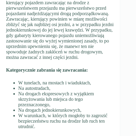
kierujący pojazdem zawracając na drodze z
pierwszeństwem przejazdu ma pierwszeństwo przed
pojazdami nadjeżdżającymi drogą podporządkowaną.
Zawracając, kierujący powinien w miarę możliwości
zbliżyć się jak najbliżej osi jezdni, a w przypadku jezdni
jednokierunkowej do jej lewej krawędzi. W przypadku,
gdy gabaryty kierowanego pojazdu uniemożliwiają
zastosowanie się do wyżej wymienionej zasady, to po
uprzednim upewnieniu się, że manewr ten nie
spowoduje żadnych zakłóceń w ruchu drogowym,
można zawracać z innej części jezdni.
Kategorycznie zabrania się zawracania:
W tunelach, na mostach i wiaduktach,
Na autostradach,
Na drogach ekspresowych z wyjątkiem
skrzyżowania lub miejsca do tego
przeznaczonego,
Na drogach jednokierunkowych,
W warunkach, w których mogłoby to zagrozić
bezpieczeństwu ruchu na drodze lub ruch ten
utrudnić.