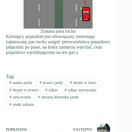
Zmiana pasa ruchu
Kierujący pojazdem jest obowiązany zmieniając
zajmowany pas ruchu ustąpić pierwszeństwa pojazdowi
jadącemu po pasie, na który zamierza wjechać, oraz
pojazdowi wjeżdżającemu na ten pas z
Tagi
#
nauka jazdy
#
prawo jazdy
#
skrętu w lewo
#
skrętu w prawo
#
zakaz
#
zakaz zawracania
#
zawracanie
#
zmiana kierunku jazdy
#
znaki zakazu
POPRZEDNI
NASTĘPNY