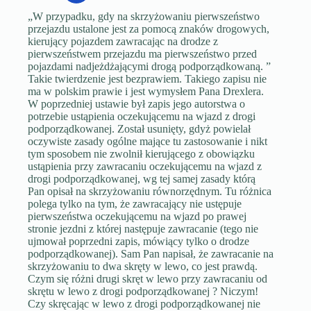
„W przypadku, gdy na skrzyżowaniu pierwszeństwo
przejazdu ustalone jest za pomocą znaków drogowych,
kierujący pojazdem zawracając na drodze z
pierwszeństwem przejazdu ma pierwszeństwo przed
pojazdami nadjeżdżającymi drogą podporządkowaną. ”
Takie twierdzenie jest bezprawiem. Takiego zapisu nie
ma w polskim prawie i jest wymysłem Pana Drexlera.
W poprzedniej ustawie był zapis jego autorstwa o
potrzebie ustąpienia oczekującemu na wjazd z drogi
podporządkowanej. Został usunięty, gdyż powielał
oczywiste zasady ogólne mające tu zastosowanie i nikt
tym sposobem nie zwolnił kierującego z obowiązku
ustąpienia przy zawracaniu oczekującemu na wjazd z
drogi podporządkowanej, wg tej samej zasady którą
Pan opisał na skrzyżowaniu równorzędnym. Tu różnica
polega tylko na tym, że zawracający nie ustępuje
pierwszeństwa oczekującemu na wjazd po prawej
stronie jezdni z której następuje zawracanie (tego nie
ujmował poprzedni zapis, mówiący tylko o drodze
podporządkowanej). Sam Pan napisał, że zawracanie na
skrzyżowaniu to dwa skręty w lewo, co jest prawdą.
Czym się różni drugi skręt w lewo przy zawracaniu od
skrętu w lewo z drogi podporządkowanej ? Niczym!
Czy skręcając w lewo z drogi podporządkowanej nie