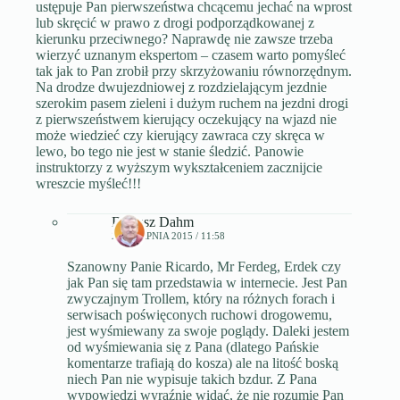
ustępuje Pan pierwszeństwa chcącemu jechać na wprost
lub skręcić w prawo z drogi podporządkowanej z
kierunku przeciwnego? Naprawdę nie zawsze trzeba
wierzyć uznanym ekspertom – czasem warto pomyśleć
tak jak to Pan zrobił przy skrzyżowaniu równorzędnym.
Na drodze dwujezdniowej z rozdzielającym jezdnie
szerokim pasem zieleni i dużym ruchem na jezdni drogi
z pierwszeństwem kierujący oczekujący na wjazd nie
może wiedzieć czy kierujący zawraca czy skręca w
lewo, bo tego nie jest w stanie śledzić. Panowie
instruktorzy z wyższym wykształceniem zacznijcie
wreszcie myśleć!!!
Dariusz Dahm
29 SIERPNIA 2015 / 11:58
Szanowny Panie Ricardo, Mr Ferdeg, Erdek czy
jak Pan się tam przedstawia w internecie. Jest Pan
zwyczajnym Trollem, który na różnych forach i
serwisach poświęconych ruchowi drogowemu,
jest wyśmiewany za swoje poglądy. Daleki jestem
od wyśmiewania się z Pana (dlatego Pańskie
komentarze trafiają do kosza) ale na litość boską
niech Pan nie wypisuje takich bzdur. Z Pana
wypowiedzi wyraźnie widać, że nie rozumie Pan