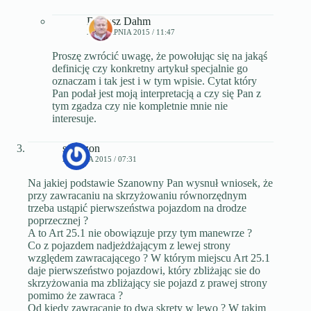
Dariusz Dahm
29 SIERPNIA 2015 / 11:47
Proszę zwrócić uwagę, że powołując się na jakąś
definicję czy konkretny artykuł specjalnie go
oznaczam i tak jest i w tym wpisie. Cytat który
Pan podał jest moją interpretacją a czy się Pan z
tym zgadza czy nie kompletnie mnie nie
interesuje.
szerszon
29 MAJA 2015 / 07:31
Na jakiej podstawie Szanowny Pan wysnuł wniosek, że
przy zawracaniu na skrzyżowaniu równorzędnym
trzeba ustąpić pierwszeństwa pojazdom na drodze
poprzecznej ?
A to Art 25.1 nie obowiązuje przy tym manewrze ?
Co z pojazdem nadjeżdżającym z lewej strony
względem zawracającego ? W którym miejscu Art 25.1
daje pierwszeństwo pojazdowi, który zbliżając sie do
skrzyżowania ma zbliżający sie pojazd z prawej strony
pomimo że zawraca ?
Od kiedy zawracanie to dwa skręty w lewo ? W takim