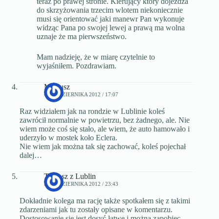
teraz po prawej stronie. Kierujący który dojeżdża
do skrzyżowania trzecim wlotem niekoniecznie
musi się orientować jaki manewr Pan wykonuje
widząc Pana po swojej lewej a prawą ma wolna
uznaje że ma pierwszeństwo.
Mam nadzieję, że w miarę czytelnie to
wyjaśniłem. Pozdrawiam.
Mateusz
4 PAŹDZIERNIKA 2012 / 17:07
Raz widziałem jak na rondzie w Lublinie koleś
zawrócił normalnie w powietrzu, bez żadnego, ale. Nie
wiem może coś się stało, ale wiem, że auto hamowało i
uderzyło w mostek koło Eclera.
Nie wiem jak można tak się zachować, koleś pojechał
dalej…
Tomasz z Lublin
3 PAŹDZIERNIKA 2012 / 23:43
Dokładnie kolega ma rację także spotkałem się z takimi
zdarzeniami jak tu zostały opisane w komentarzu.
Dostosowanie się jest dosyć łatwe i można zapobiec